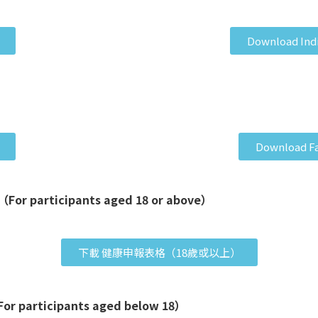
Download Indi
Download Fa
 participants aged 18 or above）
下載 健康申報表格（18歲或以上）
participants aged below 18）