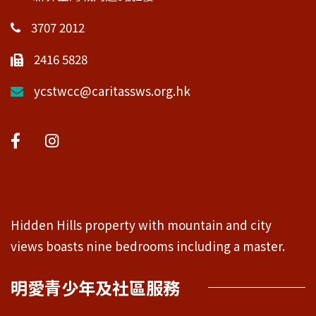
3707 2012
2416 5828
ycstwcc@caritassws.org.hk
Hidden Hills property with mountain and city
views boasts nine bedrooms including a master.
明愛青少年及社區服務